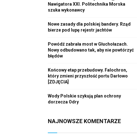
r
Nawigatora XXI. Politechnika Morska
R
szuka wykonawcy
:
C
Nowe zasady dla polskiej bandery. Rząd
H
bierze pod lupę rejestr jachtów
Powódź zabrała most w Głuchołazach.
Nowy odbudowano tak, aby nie powtórzyć
błędów
Końcowy etap przebudowy. Falochron,
który zmieni przyszłość portu Darłowo
[ZDJĘCIA]
Wody Polskie szykują plan ochrony
dorzecza Odry
NAJNOWSZE KOMENTARZE