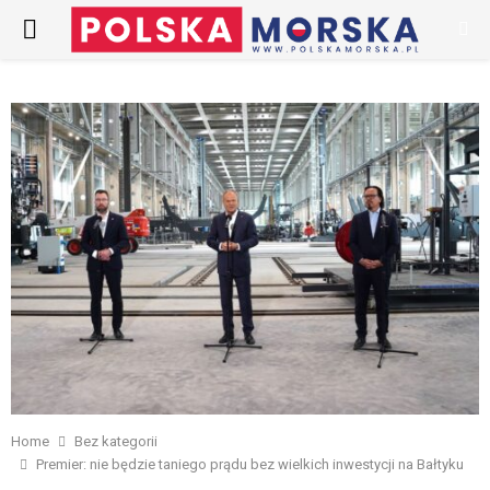
PRIMARY
MENU
Home
Bez kategorii
Premier: nie będzie taniego prądu bez wielkich inwestycji na Bałtyku