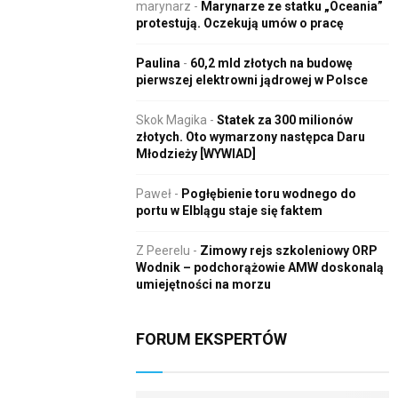
marynarz
-
Marynarze ze statku „Oceania”
protestują. Oczekują umów o pracę
Paulina
-
60,2 mld złotych na budowę
pierwszej elektrowni jądrowej w Polsce
Skok Magika
-
Statek za 300 milionów
złotych. Oto wymarzony następca Daru
Młodzieży [WYWIAD]
Paweł
-
Pogłębienie toru wodnego do
portu w Elblągu staje się faktem
Z Peerelu
-
Zimowy rejs szkoleniowy ORP
Wodnik – podchorążowie AMW doskonalą
umiejętności na morzu
FORUM EKSPERTÓW