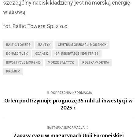
szczególny nacisk kładziony jest na morską energię
wiatrową.
fot. Baltic Towers Sp. z o.o.
BALTIC TOWERS
BAŁTYK
CENTRUM OPERACJI MORSKICH
DONALD TUSK
GDAŃSK
GRI RENEWABLE INDUSTRIES
INWESTYCJE MORSKIE
MORZE BAŁTYCKI
POLSKA-MORSKA
PREMIER
POPRZEDNIA INFORMACJA
Orlen podtrzymuje prognozę 35 mld zł inwestycji w
2025 r.
NASTĘPNA INFORMACJA
Zapasy gazu w magazynach Unii Europejskiej