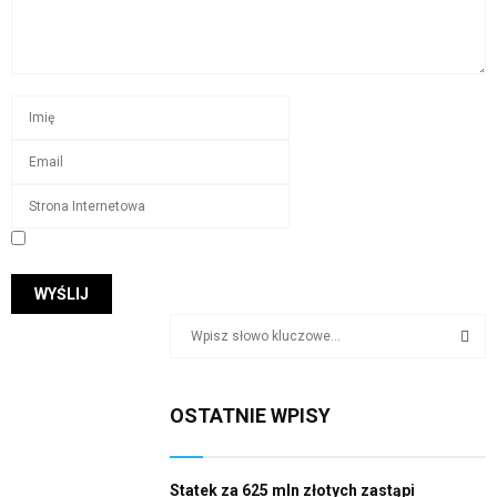
S
e
a
S
r
OSTATNIE WPISY
c
E
h
f
A
o
Statek za 625 mln złotych zastąpi