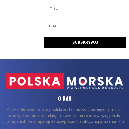
O NAS
Polska Morska - to nowy polski portal morski, poświęcony morzu
oraz gospodarce morskiej. To również nazwa nawiązująca do
pięknej i historycznej wizji Rzeczypospolitej aktywnej oraz morskiej.