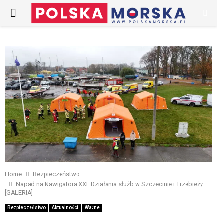
PRIMARY
MENU
Home
Bezpieczeństwo
Napad na Nawigatora XXI. Działania służb w Szczecinie i Trzebieży
[GALERIA]
Bezpieczeństwo
Aktualności
Ważne