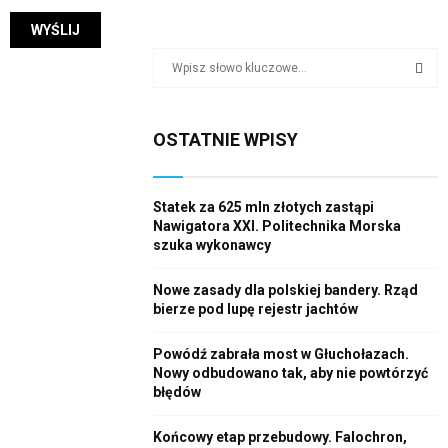
S
e
a
S
r
OSTATNIE WPISY
c
E
h
f
A
o
Statek za 625 mln złotych zastąpi
r
Nawigatora XXI. Politechnika Morska
R
szuka wykonawcy
:
C
Nowe zasady dla polskiej bandery. Rząd
H
bierze pod lupę rejestr jachtów
Powódź zabrała most w Głuchołazach.
Nowy odbudowano tak, aby nie powtórzyć
błędów
Końcowy etap przebudowy. Falochron,