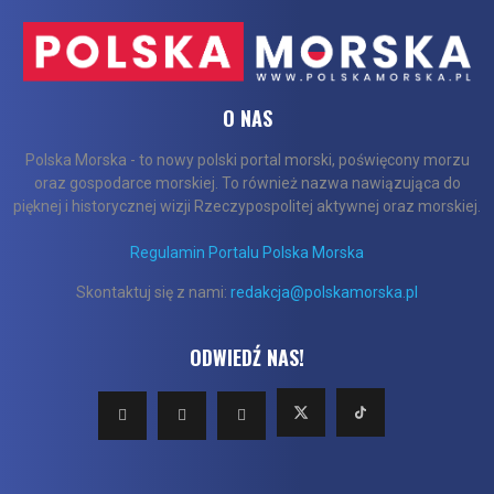
O NAS
Polska Morska - to nowy polski portal morski, poświęcony morzu
oraz gospodarce morskiej. To również nazwa nawiązująca do
pięknej i historycznej wizji Rzeczypospolitej aktywnej oraz morskiej.
Regulamin Portalu Polska Morska
Skontaktuj się z nami:
redakcja@polskamorska.pl
ODWIEDŹ NAS!