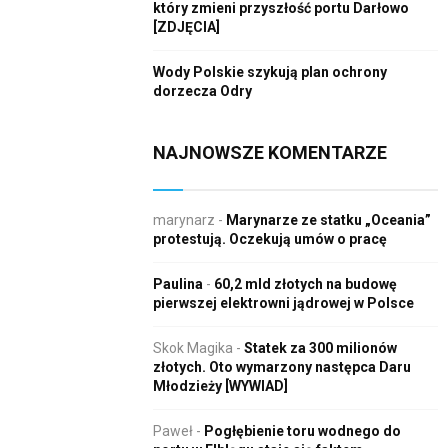
który zmieni przyszłość portu Darłowo
[ZDJĘCIA]
Wody Polskie szykują plan ochrony
dorzecza Odry
NAJNOWSZE KOMENTARZE
marynarz
-
Marynarze ze statku „Oceania”
protestują. Oczekują umów o pracę
Paulina
-
60,2 mld złotych na budowę
pierwszej elektrowni jądrowej w Polsce
Skok Magika
-
Statek za 300 milionów
złotych. Oto wymarzony następca Daru
Młodzieży [WYWIAD]
Paweł
-
Pogłębienie toru wodnego do