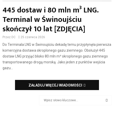
445 dostaw i 80 mln m³ LNG.
Terminal w Świnoujściu
skończył 10 lat [ZDJĘCIA]
Przez
DC
25 czerwca 2026
Do Terminala LNG w Świnoujściu dekadę temu przypłynęła pierwsza
komercyjna dostawa skroplonego gazu ziemnego. Obsłużył 445
dostaw LNG przyjąć blisko 80 mln m³ skroplonego gazu ziemnego
transportowanego drogą morską. Jako jeden z punktów wejścia
gazu...
ZAŁADUJ WIĘCEJ WIADOMOŚCI
S
e
a
S
r