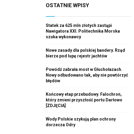
OSTATNIE WPISY
c
E
h
f
A
o
Statek za 625 mln złotych zastąpi
r
Nawigatora XXI. Politechnika Morska
R
szuka wykonawcy
:
C
Nowe zasady dla polskiej bandery. Rząd
H
bierze pod lupę rejestr jachtów
Powódź zabrała most w Głuchołazach.
Nowy odbudowano tak, aby nie powtórzyć
błędów
Końcowy etap przebudowy. Falochron,
który zmieni przyszłość portu Darłowo
[ZDJĘCIA]
Wody Polskie szykują plan ochrony
dorzecza Odry