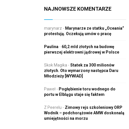
NAJNOWSZE KOMENTARZE
marynarz
-
Marynarze ze statku „Oceania”
protestują. Oczekują umów o pracę
Paulina
-
60,2 mld złotych na budowę
pierwszej elektrowni jądrowej w Polsce
Skok Magika
-
Statek za 300 milionów
złotych. Oto wymarzony następca Daru
Młodzieży [WYWIAD]
Paweł
-
Pogłębienie toru wodnego do
portu w Elblągu staje się faktem
Z Peerelu
-
Zimowy rejs szkoleniowy ORP
Wodnik – podchorążowie AMW doskonalą
umiejętności na morzu