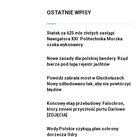
a
S
r
OSTATNIE WPISY
c
E
h
f
A
o
Statek za 625 mln złotych zastąpi
r
Nawigatora XXI. Politechnika Morska
R
szuka wykonawcy
:
C
Nowe zasady dla polskiej bandery. Rząd
H
bierze pod lupę rejestr jachtów
Powódź zabrała most w Głuchołazach.
Nowy odbudowano tak, aby nie powtórzyć
błędów
Końcowy etap przebudowy. Falochron,
który zmieni przyszłość portu Darłowo
[ZDJĘCIA]
Wody Polskie szykują plan ochrony
dorzecza Odry