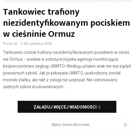
Tankowiec trafiony
niezidentyfikowanym pociskiem
w cieśninie Ormuz
Przez
LK
28 czerwca 2026
Tankowiec został trafiony niezidentyfikowanym pociskiem w cieśni
nie Ormuz – podała w sobotę brytyjska agencja monitorująca
bezpieczeństwo żeglugi, UKMTO. Według ustaleń atak nie wyrządził
poważnych szkód. Jak przekazała UKMTO, uszkodzony został
mostek statku, ale nikt z załogi nie ucierpiał. Nie odnotowano
żadnych szkód środowiskowych....
ZAŁADUJ WIĘCEJ WIADOMOŚCI
S
e