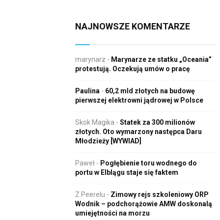
NAJNOWSZE KOMENTARZE
marynarz
-
Marynarze ze statku „Oceania”
protestują. Oczekują umów o pracę
Paulina
-
60,2 mld złotych na budowę
pierwszej elektrowni jądrowej w Polsce
Skok Magika
-
Statek za 300 milionów
złotych. Oto wymarzony następca Daru
Młodzieży [WYWIAD]
Paweł
-
Pogłębienie toru wodnego do
portu w Elblągu staje się faktem
Z Peerelu
-
Zimowy rejs szkoleniowy ORP
Wodnik – podchorążowie AMW doskonalą
umiejętności na morzu